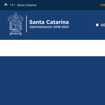
19
Santa Catarina
EM
°C
GO