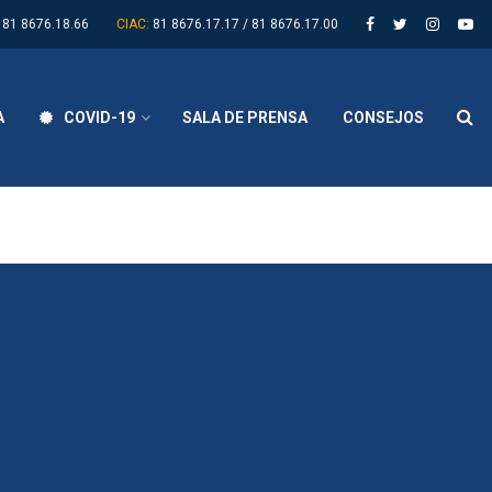
81 8676.18.66
CIAC:
81 8676.17.17 / 81 8676.17.00
A
COVID-19
SALA DE PRENSA
CONSEJOS