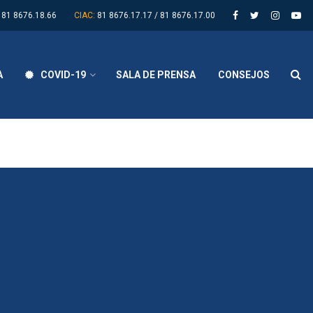
81 8676.18.66
CIAC:
81 8676.17.17 / 81 8676.17.00
A
COVID-19
SALA DE PRENSA
CONSEJOS