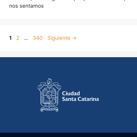
nos sentamos
Página
Página
Página
1
2
…
340
Siguiente
→