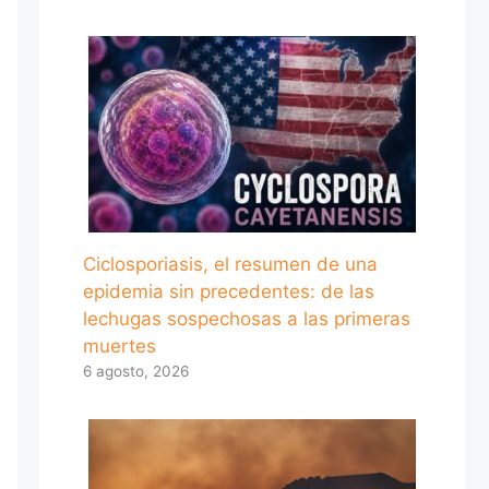
Ciclosporiasis, el resumen de una
epidemia sin precedentes: de las
lechugas sospechosas a las primeras
muertes
6 agosto, 2026