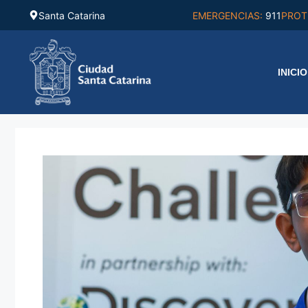
Saltar
Santa Catarina
EMERGENCIAS:
911
PROT
al
contenido
INICIO