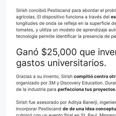
Sirish concibió Pestiscand para abordar el prob
agrícolas. El dispositivo funciona a través del
es
longitudes de onda se refleja en la superficie d
tomates, y utiliza un modelo de aprendizaje aut
tecnología permite identificar la presencia de p
Ganó $25,000 que inver
gastos universitarios.
Gracias a su invento, Sirish
compitió contra otr
organizado por 3M y Discovery Education. Durant
de la industria para
perfecciona tus proyectos
Sirish fue asesorado por Aditya Banerji, ingenie
incorporar Pestiscand
de
de una idea conceptua
culminó con un evento final en St. Paul, Minnes