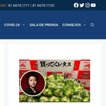
Facebook
Twitter
Instagr
YouT
CIAC:
81 8676.17.17 / 81 8676.17.00
COVID-19
SALA DE PRENSA
CONSEJOS