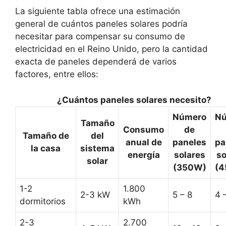
La siguiente tabla ofrece una estimación
general de cuántos paneles solares podría
necesitar para compensar su consumo de
electricidad en el Reino Unido, pero la cantidad
exacta de paneles dependerá de varios
factores, entre ellos:
¿Cuántos paneles solares necesito?
Número
N
Tamaño
Consumo
de
Tamaño de
del
anual de
paneles
pa
la casa
sistema
energía
solares
so
solar
(350W)
(
1-2
1.800
2-3 kW
5 – 8
4 
dormitorios
kWh
2-3
2.700