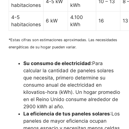
4-5 kW
10 – 13
8 
habitaciones
kWh
4-5
4.100
6 kW
16
13
habitaciones
kWh
*Estas cifras son estimaciones aproximadas. Las necesidades
energéticas de su hogar pueden variar.
Su consumo de electricidad
:Para
calcular la cantidad de paneles solares
que necesita, primero determine su
consumo anual de electricidad en
kilovatios-hora (kWh). Un hogar promedio
en el Reino Unido consume alrededor de
2900 kWh al año.
La eficiencia de tus paneles solares
:Los
paneles de mayor eficiencia ocupan
menos espacio y necesitan menos celdas