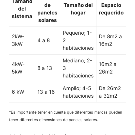
Tamaño
de
Tamaño del
Espacio
del
paneles
hogar
requerido
sistema
solares
Pequeño; 1-
2kW-
De 8m2 a
4 a 8
2
3kW
16m2
habitaciones
Mediano; 2-
4kW-
16m2 a
8 a 13
3
5kW
26m2
habitaciones
Amplio; 4-5
De 26m2
6 kW
13 a 16
habitaciones
a 32m2
*Es importante tener en cuenta que diferentes marcas pueden
tener diferentes dimensiones de paneles solares.