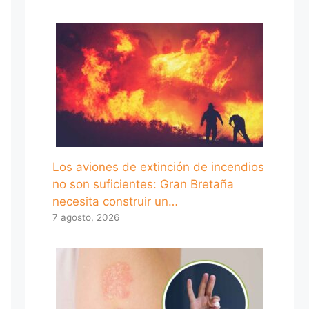
Los aviones de extinción de incendios
no son suficientes: Gran Bretaña
necesita construir un…
7 agosto, 2026