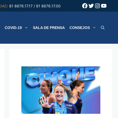
Facebook
Twitter
Instagr
YouT
CIAC:
81 8676.17.17 / 81 8676.17.00
COVID-19
SALA DE PRENSA
CONSEJOS