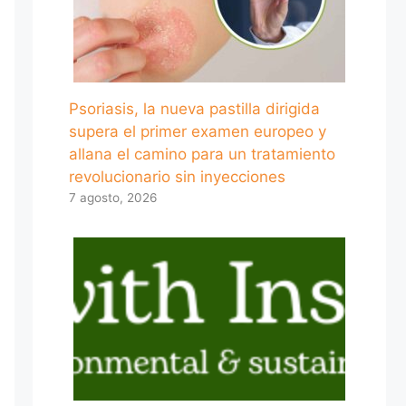
Psoriasis, la nueva pastilla dirigida
supera el primer examen europeo y
allana el camino para un tratamiento
revolucionario sin inyecciones
7 agosto, 2026