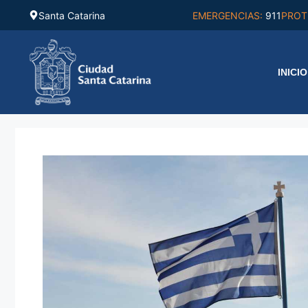
Saltar
Santa Catarina
EMERGENCIAS:
911
PROT
al
contenido
INICIO