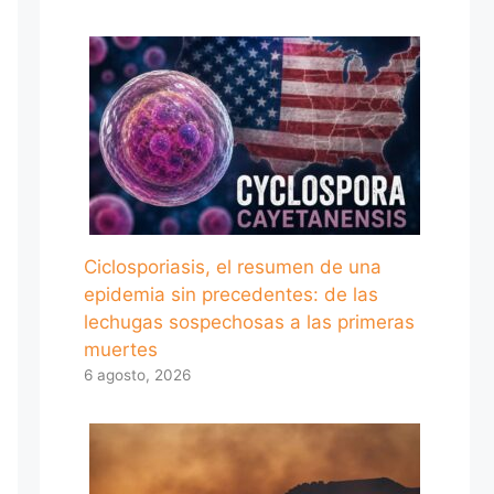
Ciclosporiasis, el resumen de una
epidemia sin precedentes: de las
lechugas sospechosas a las primeras
muertes
6 agosto, 2026