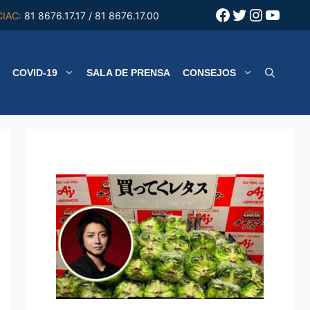
Facebook
Twitter
Instagr
YouT
CIAC:
81 8676.17.17 / 81 8676.17.00
COVID-19
SALA DE PRENSA
CONSEJOS