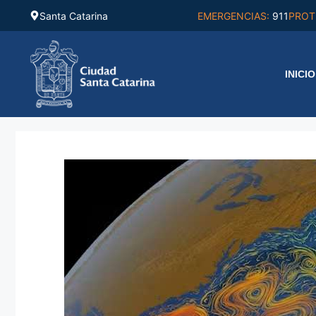
Saltar
Santa Catarina
EMERGENCIAS:
911
PROT
al
contenido
INICIO