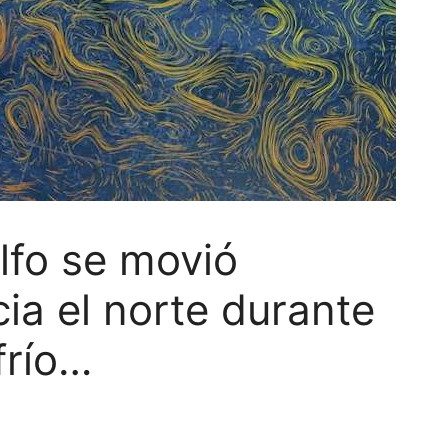
lfo se movió
ia el norte durante
frío…