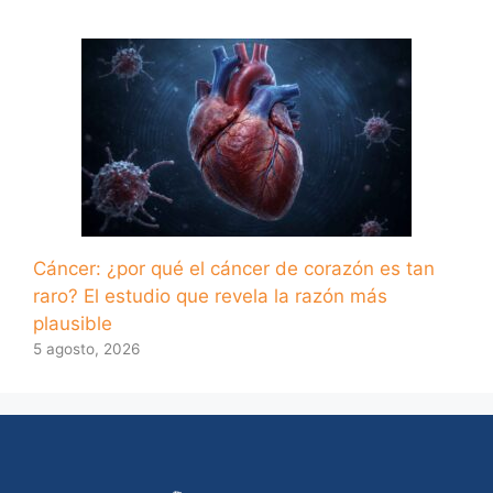
Cáncer: ¿por qué el cáncer de corazón es tan
raro? El estudio que revela la razón más
plausible
5 agosto, 2026