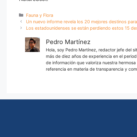
Categorías
Fauna y Flora
Un nuevo informe revela los 20 mejores destinos para 
Los estadounidenses se están perdiendo estos 15 d
Pedro Martínez
Hola, soy Pedro Martínez, redactor jefe del s
más de diez años de experiencia en el periodi
de información que valoriza nuestra hermos
referencia en materia de transparencia y com