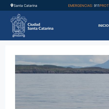
Saltar
Santa Catarina
EMERGENCIAS:
911
PROT
al
contenido
INICIO