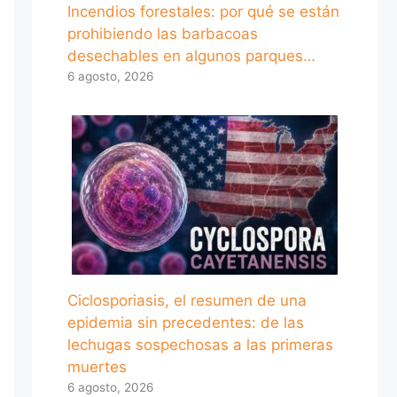
Incendios forestales: por qué se están
prohibiendo las barbacoas
desechables en algunos parques…
6 agosto, 2026
Ciclosporiasis, el resumen de una
epidemia sin precedentes: de las
lechugas sospechosas a las primeras
muertes
6 agosto, 2026