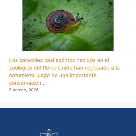
Los caracoles casi extintos nacidos en el
zoológico del Reino Unido han regresado a la
naturaleza luego de una importante
conservación…
5 agosto, 2026