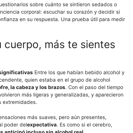
uestionarios sobre cuánto se sintieron sedados o
nciencia corporal: escuchar su corazón y decidir si
onfianza en su respuesta. Una prueba útil para medir
 cuerpo, más te sientes
significativas
Entre los que habían bebido alcohol y
cendente, quien estaba en el grupo de alcohol
ofre, la cabeza y los brazos
. Con el paso del tiempo
volvieron más ligeras y generalizadas, y aparecieron
s extremidades.
ensaciones más suaves, pero aún presentes,
al poder del
expectativa
. Es como si el cerebro,
os anticipó incluso sin alcohol real
.