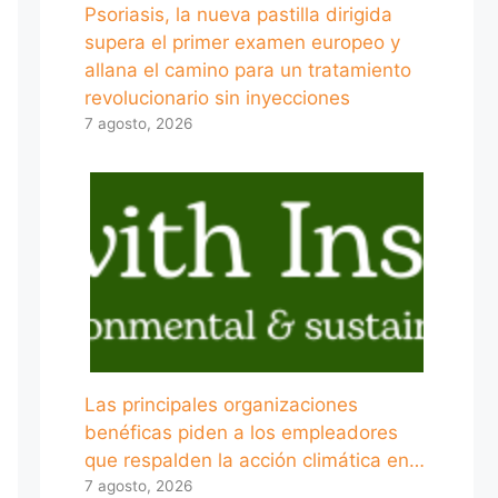
Psoriasis, la nueva pastilla dirigida
supera el primer examen europeo y
allana el camino para un tratamiento
revolucionario sin inyecciones
7 agosto, 2026
Las principales organizaciones
benéficas piden a los empleadores
que respalden la acción climática en…
7 agosto, 2026