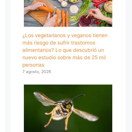
¿Los vegetarianos y veganos tienen
más riesgo de sufrir trastornos
alimentarios? Lo que descubrió un
nuevo estudio sobre más de 25 mil
personas
7 agosto, 2026