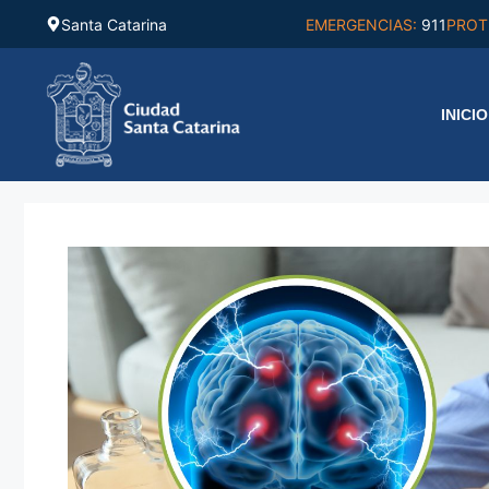
Saltar
Santa Catarina
EMERGENCIAS:
911
PROT
al
contenido
INICIO