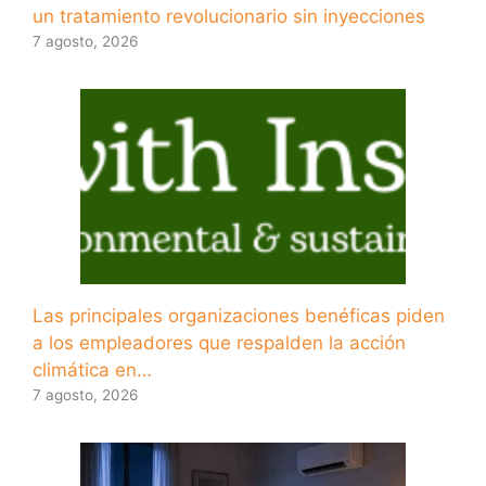
un tratamiento revolucionario sin inyecciones
7 agosto, 2026
Las principales organizaciones benéficas piden
a los empleadores que respalden la acción
climática en…
7 agosto, 2026