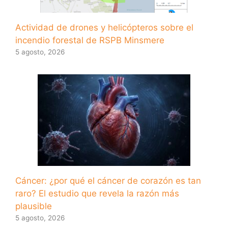
Actividad de drones y helicópteros sobre el
incendio forestal de RSPB Minsmere
5 agosto, 2026
Cáncer: ¿por qué el cáncer de corazón es tan
raro? El estudio que revela la razón más
plausible
5 agosto, 2026