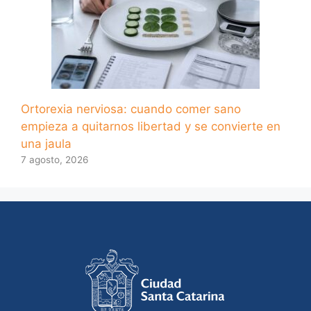
Ortorexia nerviosa: cuando comer sano
empieza a quitarnos libertad y se convierte en
una jaula
7 agosto, 2026