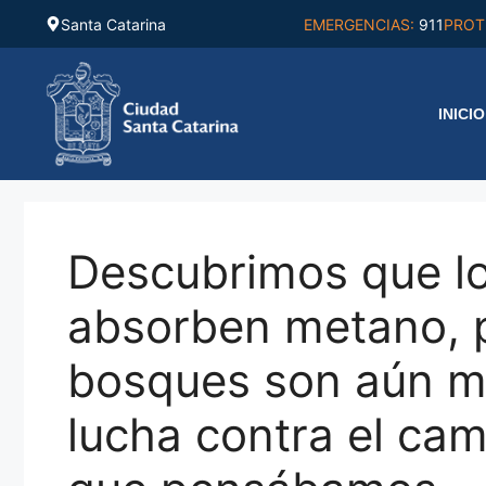
Saltar
Santa Catarina
EMERGENCIAS:
911
PROT
al
contenido
INICIO
Descubrimos que l
absorben metano, p
bosques son aún má
lucha contra el cam