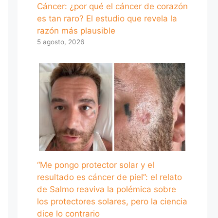
Cáncer: ¿por qué el cáncer de corazón
es tan raro? El estudio que revela la
razón más plausible
5 agosto, 2026
“Me pongo protector solar y el
resultado es cáncer de piel”: el relato
de Salmo reaviva la polémica sobre
los protectores solares, pero la ciencia
dice lo contrario