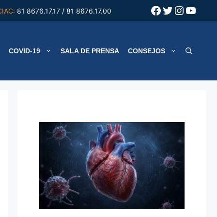
Facebook
Twitter
Instagr
YouT
CIAC:
81 8676.17.17 / 81 8676.17.00
COVID-19
SALA DE PRENSA
CONSEJOS