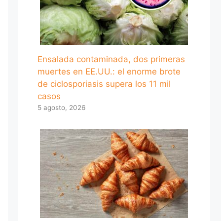
Ensalada contaminada, dos primeras
muertes en EE.UU.: el enorme brote
de ciclosporiasis supera los 11 mil
casos
5 agosto, 2026