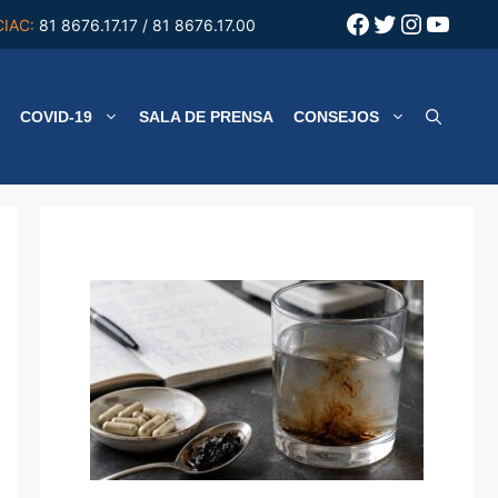
Facebook
Twitter
Instagr
YouT
CIAC:
81 8676.17.17 / 81 8676.17.00
COVID-19
SALA DE PRENSA
CONSEJOS