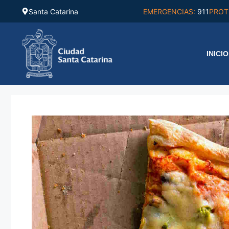
Saltar
Santa Catarina
EMERGENCIAS:
911
PROT
al
contenido
INICIO