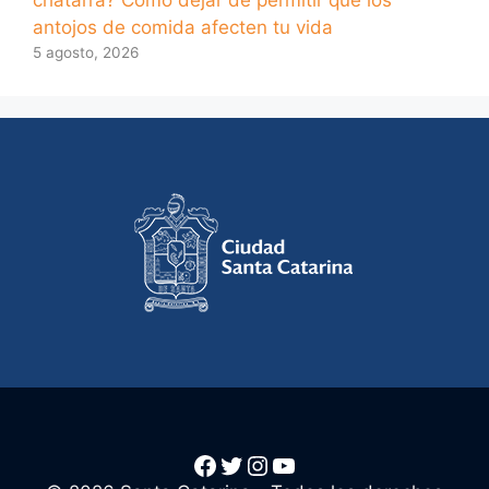
chatarra? Cómo dejar de permitir que los
antojos de comida afecten tu vida
5 agosto, 2026
Facebook
Twitter
Instagram
YouTube