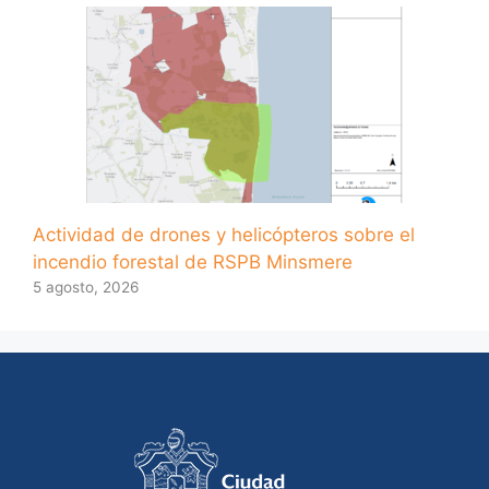
Actividad de drones y helicópteros sobre el
incendio forestal de RSPB Minsmere
5 agosto, 2026