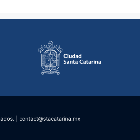
vados. |
contact@stacatarina.mx