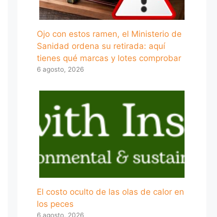
Ojo con estos ramen, el Ministerio de
Sanidad ordena su retirada: aquí
tienes qué marcas y lotes comprobar
6 agosto, 2026
El costo oculto de las olas de calor en
los peces
6 agosto, 2026