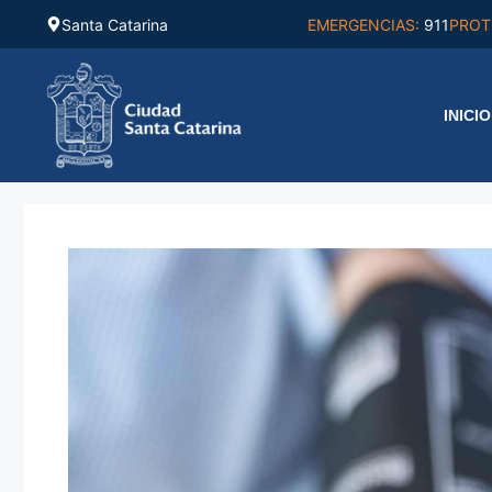
Saltar
Santa Catarina
EMERGENCIAS:
911
PROT
al
contenido
INICIO