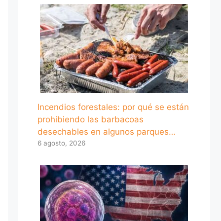
Incendios forestales: por qué se están
prohibiendo las barbacoas
desechables en algunos parques…
6 agosto, 2026