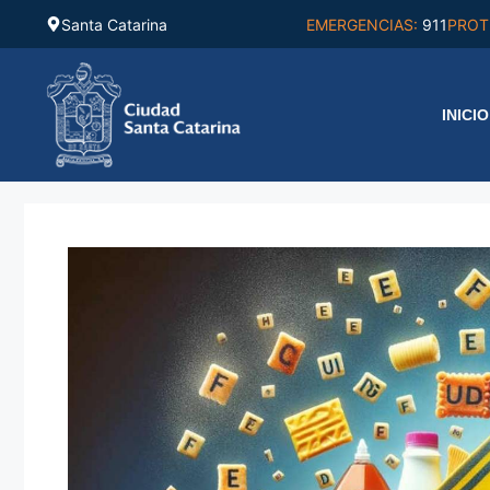
Saltar
Santa Catarina
EMERGENCIAS:
911
PROT
al
contenido
INICIO