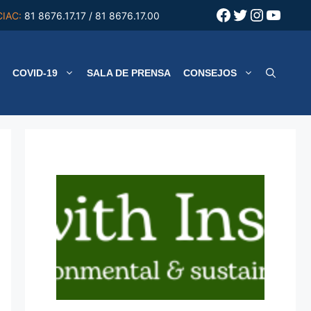
Facebook
Twitter
Instagr
YouT
CIAC:
81 8676.17.17 / 81 8676.17.00
COVID-19
SALA DE PRENSA
CONSEJOS