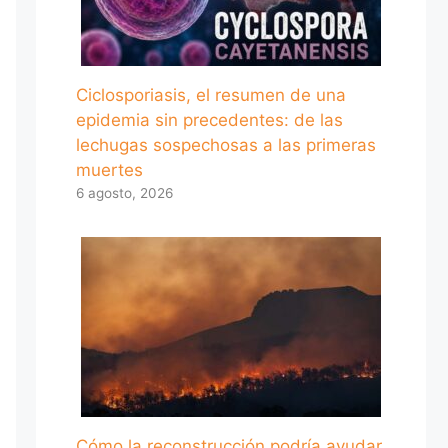
Ciclosporiasis, el resumen de una
epidemia sin precedentes: de las
lechugas sospechosas a las primeras
muertes
6 agosto, 2026
Cómo la reconstrucción podría ayudar