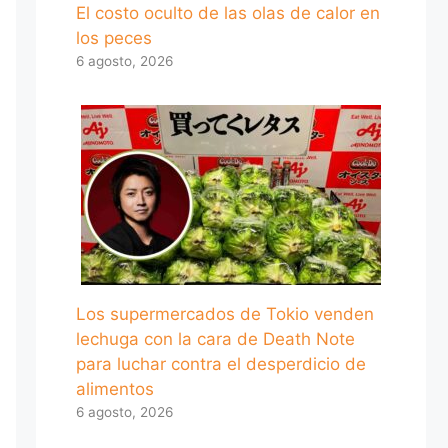
El costo oculto de las olas de calor en
los peces
6 agosto, 2026
Los supermercados de Tokio venden
lechuga con la cara de Death Note
para luchar contra el desperdicio de
alimentos
6 agosto, 2026