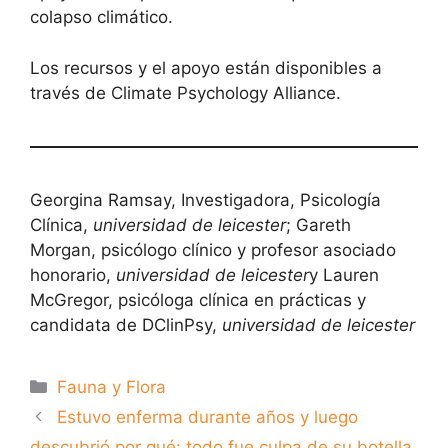
colapso climático.
Los recursos y el apoyo están disponibles a
través de Climate Psychology Alliance.
Georgina Ramsay, Investigadora, Psicología
Clínica,
universidad de leicester
; Gareth
Morgan, psicólogo clínico y profesor asociado
honorario,
universidad de leicester
y Lauren
McGregor, psicóloga clínica en prácticas y
candidata de DClinPsy,
universidad de leicester
Categorías
Fauna y Flora
Estuvo enferma durante años y luego
descubrió por qué: todo fue culpa de su botella