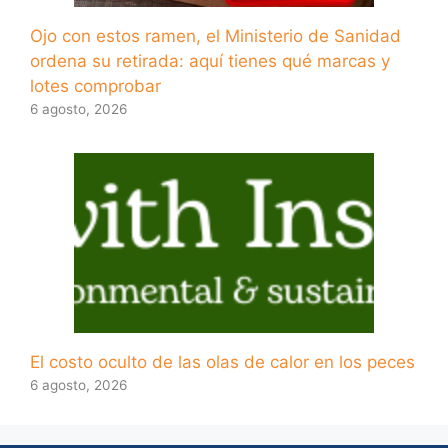
Ojo con estos ramen, el Ministerio de Sanidad
ordena su retirada: aquí tienes qué marcas y
lotes comprobar
6 agosto, 2026
El costo oculto de las olas de calor en los peces
6 agosto, 2026