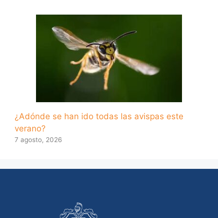
¿Adónde se han ido todas las avispas este
verano?
7 agosto, 2026