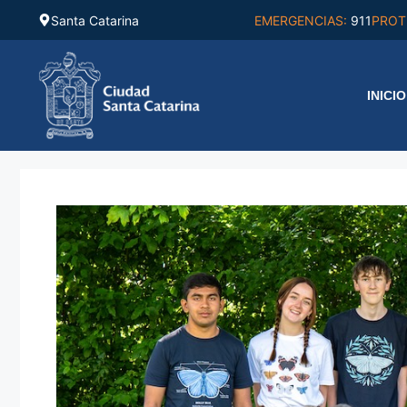
Saltar
Santa Catarina
EMERGENCIAS:
911
PROT
al
contenido
INICIO