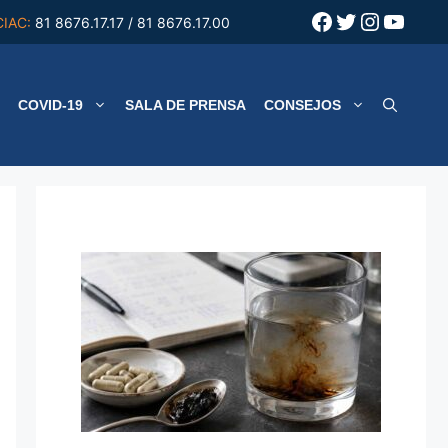
Facebook
Twitter
Instagr
YouT
CIAC:
81 8676.17.17 / 81 8676.17.00
COVID-19
SALA DE PRENSA
CONSEJOS