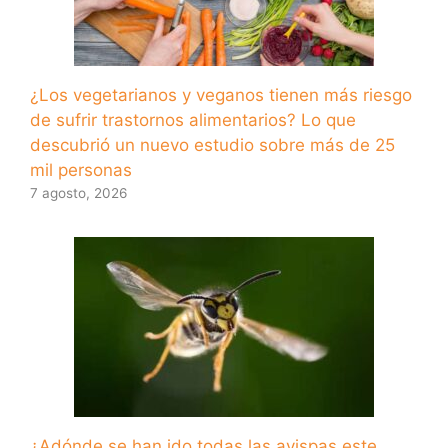
¿Los vegetarianos y veganos tienen más riesgo
de sufrir trastornos alimentarios? Lo que
descubrió un nuevo estudio sobre más de 25
mil personas
7 agosto, 2026
¿Adónde se han ido todas las avispas este