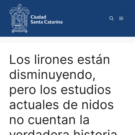
Saltar
al
contenido
Menú
Los lirones están
disminuyendo,
pero los estudios
actuales de nidos
no cuentan la
verdadera historia