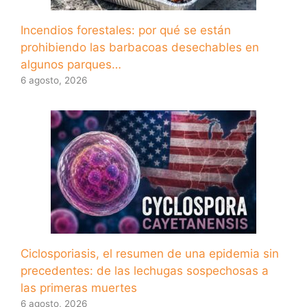
Incendios forestales: por qué se están
prohibiendo las barbacoas desechables en
algunos parques…
6 agosto, 2026
Ciclosporiasis, el resumen de una epidemia sin
precedentes: de las lechugas sospechosas a
las primeras muertes
6 agosto, 2026