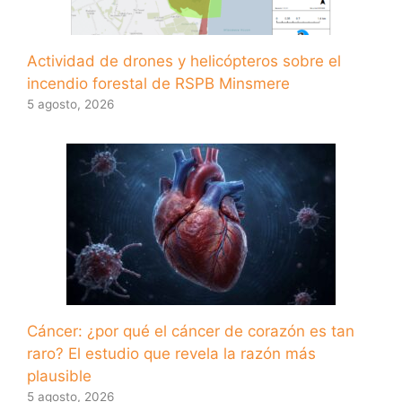
Actividad de drones y helicópteros sobre el
incendio forestal de RSPB Minsmere
5 agosto, 2026
Cáncer: ¿por qué el cáncer de corazón es tan
raro? El estudio que revela la razón más
plausible
5 agosto, 2026