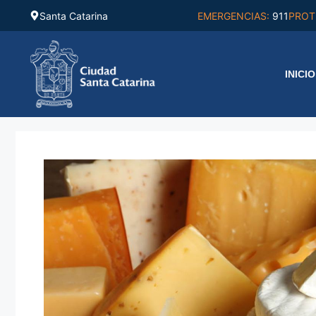
Saltar
Santa Catarina
EMERGENCIAS:
911
PROT
al
contenido
INICIO