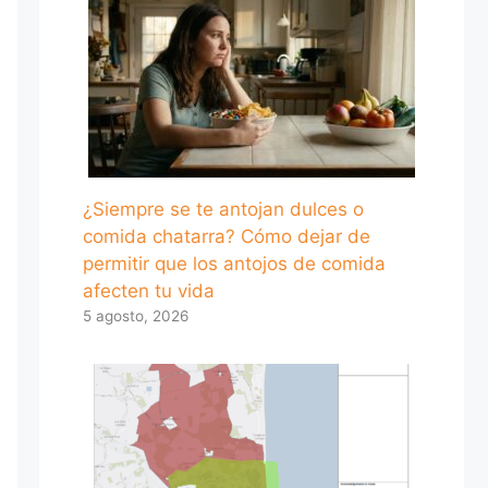
¿Siempre se te antojan dulces o
comida chatarra? Cómo dejar de
permitir que los antojos de comida
afecten tu vida
5 agosto, 2026