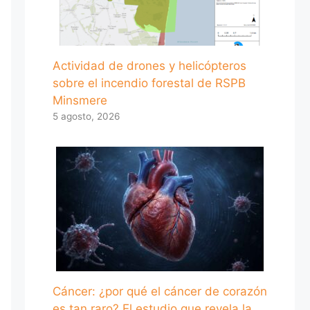
Actividad de drones y helicópteros
sobre el incendio forestal de RSPB
Minsmere
5 agosto, 2026
Cáncer: ¿por qué el cáncer de corazón
es tan raro? El estudio que revela la