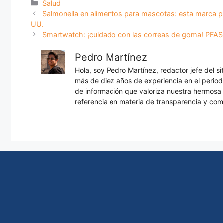
Categorías
Salud
Salmonella en alimentos para mascotas: esta marca p
UU.
Smartwatch: ¡cuidado con las correas de goma! PFAS
Pedro Martínez
Hola, soy Pedro Martínez, redactor jefe del s
más de diez años de experiencia en el periodi
de información que valoriza nuestra hermos
referencia en materia de transparencia y com