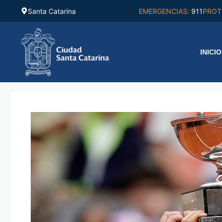
Saltar
Santa Catarina
EMERGENCIAS:
911
PROT
al
contenido
INICIO