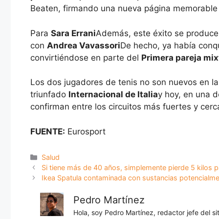
Beaten, firmando una nueva página memorable de
Para
Sara Errani
Además, este éxito se produce
con
Andrea Vavassori
De hecho, ya había conqu
convirtiéndose en parte del
Primera pareja mixt
Los dos jugadores de tenis no son nuevos en la
triunfado
Internacional de Italia
y hoy, en una d
confirman entre los circuitos más fuertes y cerca
FUENTE:
Eurosport
Categorías
Salud
Si tiene más de 40 años, simplemente pierde 5 kilos p
Ikea Spatula contaminada con sustancias potencialme
Pedro Martínez
Hola, soy Pedro Martínez, redactor jefe del s