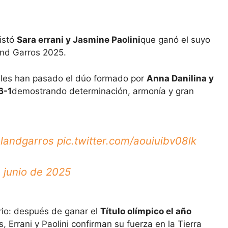
uistó
Sara errani y Jasmine Paolini
que ganó el suyo
and Garros 2025.
zules han pasado el dúo formado por
Anna Danilina y
6-1
demostrando determinación, armonía y gran
landgarros
pic.twitter.com/aouiuibv08lk
 junio de 2025
rio: después de ganar el
Título olímpico el año
Errani y Paolini confirman su fuerza en la Tierra