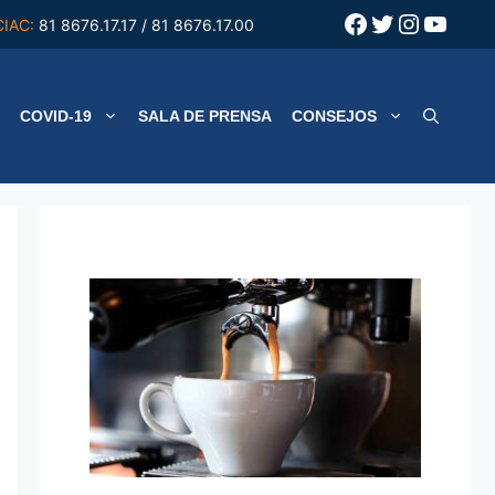
Facebook
Twitter
Instagr
YouT
CIAC:
81 8676.17.17 / 81 8676.17.00
COVID-19
SALA DE PRENSA
CONSEJOS