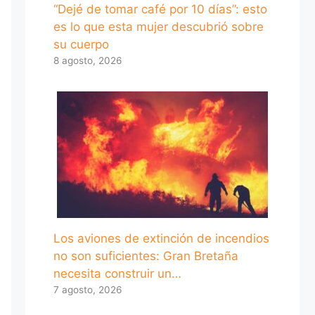
“Dejé de tomar café por 10 días”: esto
es lo que esta mujer descubrió sobre
su cuerpo
8 agosto, 2026
Los aviones de extinción de incendios
no son suficientes: Gran Bretaña
necesita construir un…
7 agosto, 2026