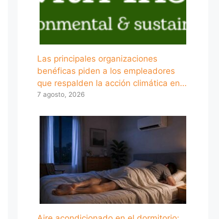
Las principales organizaciones
benéficas piden a los empleadores
que respalden la acción climática en…
7 agosto, 2026
Aire acondicionado en el dormitorio: