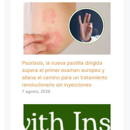
Psoriasis, la nueva pastilla dirigida
supera el primer examen europeo y
allana el camino para un tratamiento
revolucionario sin inyecciones
7 agosto, 2026