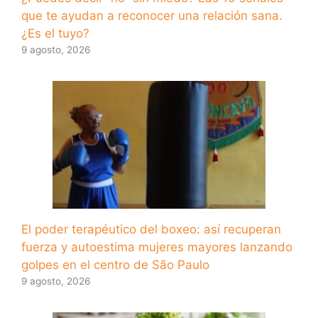
que te ayudan a reconocer una relación sana.
¿Es el tuyo?
9 agosto, 2026
El poder terapéutico del boxeo: así recuperan
fuerza y ​​autoestima mujeres mayores lanzando
golpes en el centro de São Paulo
9 agosto, 2026