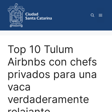
Saltar
al
contenido
Menú
Top 10 Tulum
Airbnbs con chefs
privados para una
vaca
verdaderamente
relajante