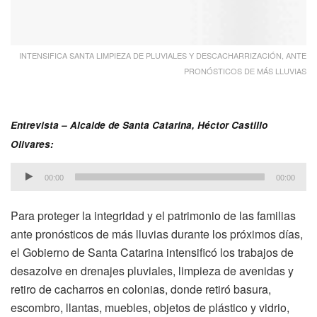
INTENSIFICA SANTA LIMPIEZA DE PLUVIALES Y DESCACHARRIZACIÓN, ANTE
PRONÓSTICOS DE MÁS LLUVIAS
Entrevista – Alcalde de Santa Catarina, Héctor Castillo
Olivares:
Reproductor
00:00
00:00
de
audio
Para proteger la integridad y el patrimonio de las familias
ante pronósticos de más lluvias durante los próximos días,
el Gobierno de Santa Catarina intensificó los trabajos de
desazolve en drenajes pluviales, limpieza de avenidas y
retiro de cacharros en colonias, donde retiró basura,
escombro, llantas, muebles, objetos de plástico y vidrio,