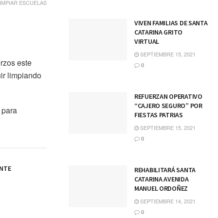
IMPIAR ESCUELAS
VIVEN FAMILIAS DE SANTA
CATARINA GRITO
VIRTUAL
SEPTIEMBRE 15, 2021
erzos este
0
ir limpiando
REFUERZAN OPERATIVO
“CAJERO SEGURO” POR
 para
FIESTAS PATRIAS
SEPTIEMBRE 15, 2021
0
ANTE
REHABILITARÁ SANTA
CATARINA AVENIDA
MANUEL ORDOÑEZ
SEPTIEMBRE 14, 2021
0