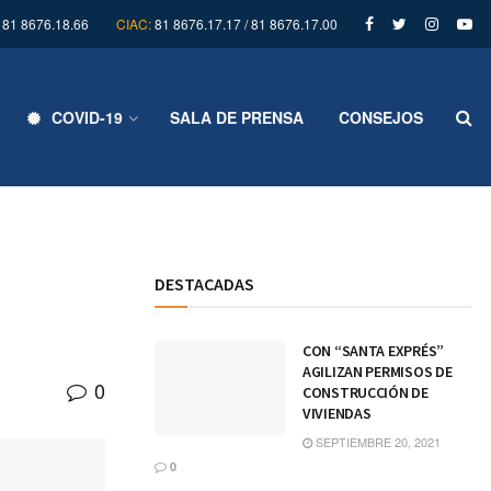
81 8676.18.66
CIAC:
81 8676.17.17 / 81 8676.17.00
COVID-19
SALA DE PRENSA
CONSEJOS
DESTACADAS
CON “SANTA EXPRÉS”
AGILIZAN PERMISOS DE
0
CONSTRUCCIÓN DE
VIVIENDAS
SEPTIEMBRE 20, 2021
0