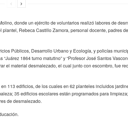
 Molino, donde un ejército de voluntarios realizó labores de de
el plantel, Rebeca Castillo Zamora, personal docente, padres de
cios Públicos, Desarrollo Urbano y Ecología, y policías munici
ias “Juárez 1864 turno matutino” y “Profesor José Santos Vascon
irar el material desmalezado, el cual junto con escombro, fue re
n 113 edificios, de los cuales en 62 planteles incluidos jardin
 maleza; 35 edificios escolares están programados para limpieza
ores de desmalezado.
ducación.