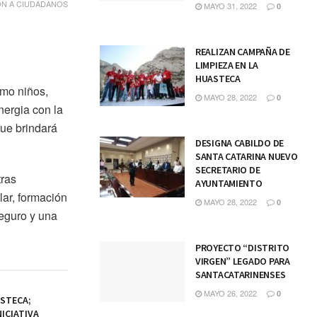
ÓN A CIUDADANOS
MAYO 31, 2022
0
REALIZAN CAMPAÑA DE
LIMPIEZA EN LA
HUASTECA
omo niños,
MAYO 28, 2022
0
nergia con la
ue brindará
DESIGNA CABILDO DE
SANTA CATARINA NUEVO
SECRETARIO DE
tras
AYUNTAMIENTO
lar, formación
MAYO 28, 2022
0
seguro y una
PROYECTO “DISTRITO
VIRGEN” LEGADO PARA
SANTACATARINENSES
MAYO 26, 2022
0
ASTECA;
ICIATIVA