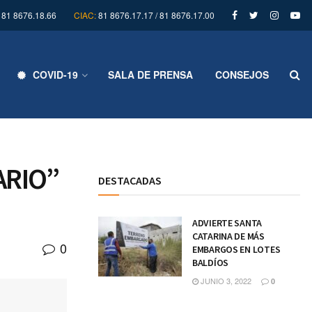
81 8676.18.66
CIAC:
81 8676.17.17 / 81 8676.17.00
COVID-19
SALA DE PRENSA
CONSEJOS
ARIO”
DESTACADAS
ADVIERTE SANTA
CATARINA DE MÁS
0
EMBARGOS EN LOTES
BALDÍOS
JUNIO 3, 2022
0