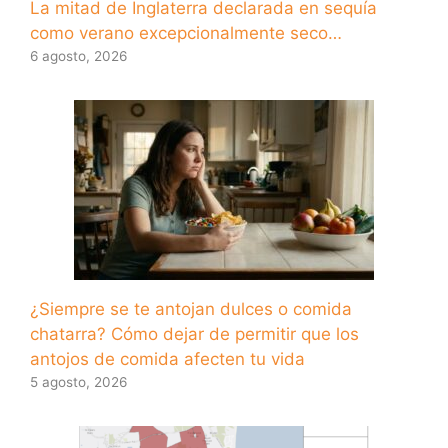
La mitad de Inglaterra declarada en sequía
como verano excepcionalmente seco…
6 agosto, 2026
¿Siempre se te antojan dulces o comida
chatarra? Cómo dejar de permitir que los
antojos de comida afecten tu vida
5 agosto, 2026