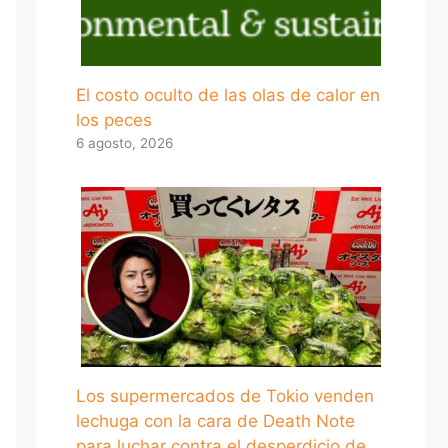
El costo oculto de las olas de calor en
los peces
6 agosto, 2026
Los supermercados de Tokio venden
lechuga con la cara de Death Note
para luchar contra el desperdicio de