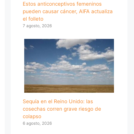
Estos anticonceptivos femeninos
pueden causar cáncer, AIFA actualiza
el folleto
7 agosto, 2026
Sequía en el Reino Unido: las
cosechas corren grave riesgo de
colapso
6 agosto, 2026