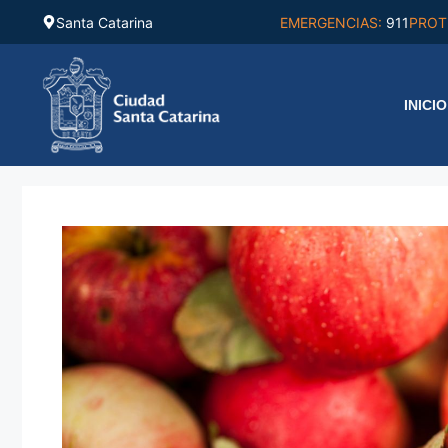
Saltar
Santa Catarina
EMERGENCIAS:
911
PROT
al
contenido
INICIO