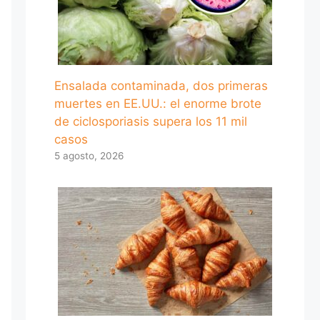
Ensalada contaminada, dos primeras
muertes en EE.UU.: el enorme brote
de ciclosporiasis supera los 11 mil
casos
5 agosto, 2026