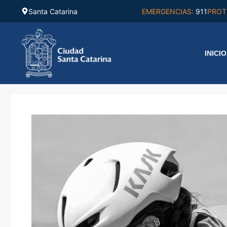
Saltar
Santa Catarina
EMERGENCIAS:
911
PROT
al
contenido
INICIO