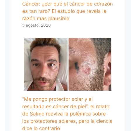
Cáncer: ¿por qué el cáncer de corazón
es tan raro? El estudio que revela la
razón más plausible
5 agosto, 2026
“Me pongo protector solar y el
resultado es cáncer de piel”: el relato
de Salmo reaviva la polémica sobre
los protectores solares, pero la ciencia
dice lo contrario