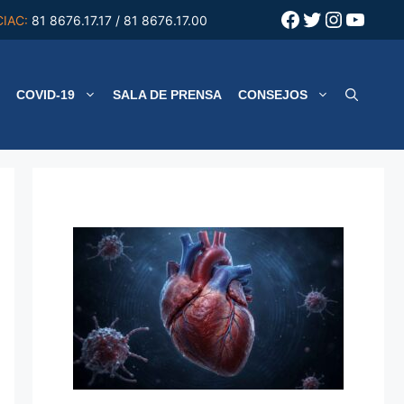
Facebook
Twitter
Instagr
YouT
CIAC:
81 8676.17.17 / 81 8676.17.00
COVID-19
SALA DE PRENSA
CONSEJOS