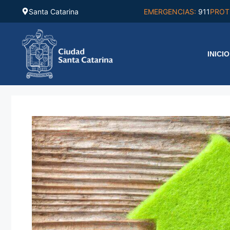
Saltar
Santa Catarina
EMERGENCIAS:
911
PROT
al
contenido
INICIO