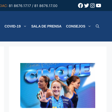
Facebook
Twitter
Instagr
YouT
CIAC:
81 8676.17.17 / 81 8676.17.00
COVID-19
SALA DE PRENSA
CONSEJOS