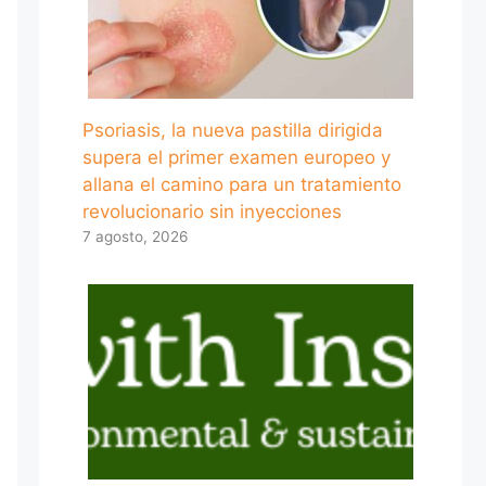
Psoriasis, la nueva pastilla dirigida
supera el primer examen europeo y
allana el camino para un tratamiento
revolucionario sin inyecciones
7 agosto, 2026