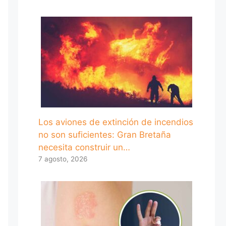
Los aviones de extinción de incendios
no son suficientes: Gran Bretaña
necesita construir un…
7 agosto, 2026