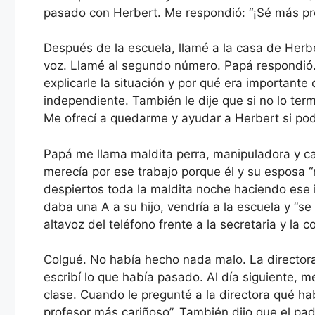
pasado con Herbert. Me respondió: “¡Sé más pro
Después de la escuela, llamé a la casa de Herb
voz. Llamé al segundo número. Papá respondió
explicarle la situación y por qué era importante
independiente. También le dije que si no lo term
Me ofrecí a quedarme y ayudar a Herbert si pod
Papá me llama maldita perra, manipuladora y cab
merecía por ese trabajo porque él y su esposa “
despiertos toda la maldita noche haciendo ese
daba una A a su hijo, vendría a la escuela y “s
altavoz del teléfono frente a la secretaria y la c
Colgué. No había hecho nada malo. La directora
escribí lo que había pasado. Al día siguiente,
clase. Cuando le pregunté a la directora qué h
profesor más cariñoso”. También dijo que el pa