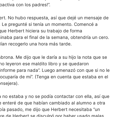
activa con los padres!”.
ert. No hubo respuesta, así que dejé un mensaje de
. Le pregunté si tenía un momento. Comencé a
 que Herbert hiciera su trabajo de forma
inaba para el final de la semana, obtendría un cero.
ían recogerlo una hora más tarde.
rona. Me dijo que le daría a su hijo la nota que se
no leyeron ese maldito libro y se quedaron
 informe para nada”. Luego amenazó con que si no le
e ocuparía de mí”. (Tenga en cuenta que estaba en el
onsejera).
 no estaba y no se podía contactar con ella, así que
 me enteré de que habían cambiado al alumno a otra
abía pasado, me dijo que Herbert necesitaba “un
dre de Herbert se disculpó por haber usado malas