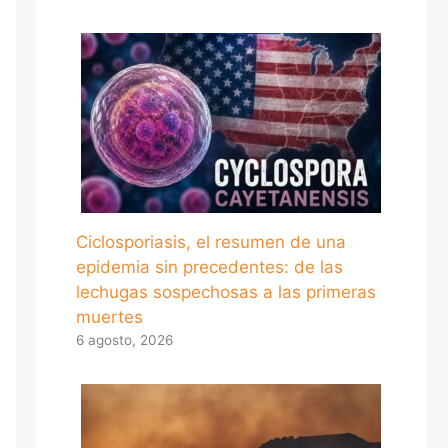
Ciclosporiasis, el resumen de una
epidemia sin precedentes: de las
lechugas sospechosas a las primeras
muertes
6 agosto, 2026