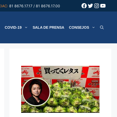
Facebook
Twitter
Instagr
YouT
CIAC:
81 8676.17.17 / 81 8676.17.00
COVID-19
SALA DE PRENSA
CONSEJOS