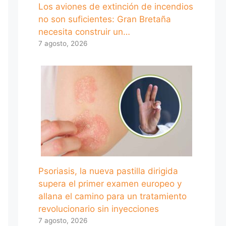
Los aviones de extinción de incendios
no son suficientes: Gran Bretaña
necesita construir un…
7 agosto, 2026
Psoriasis, la nueva pastilla dirigida
supera el primer examen europeo y
allana el camino para un tratamiento
revolucionario sin inyecciones
7 agosto, 2026