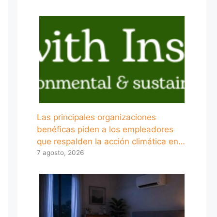
Las principales organizaciones
benéficas piden a los empleadores
que respalden la acción climática en…
7 agosto, 2026