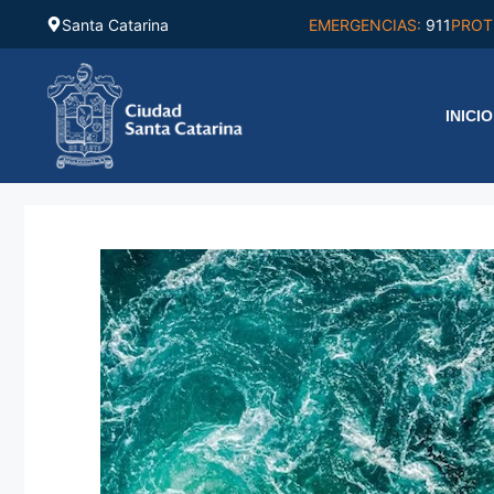
Saltar
Santa Catarina
EMERGENCIAS:
911
PROT
al
contenido
INICIO