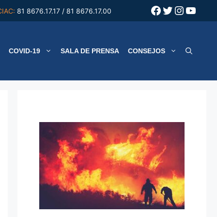
Facebook
Twitter
Instagr
YouT
CIAC:
81 8676.17.17 / 81 8676.17.00
COVID-19
SALA DE PRENSA
CONSEJOS