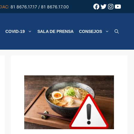
Facebook
Twitter
Instagr
YouT
CIAC:
81 8676.17.17 / 81 8676.17.00
COVID-19
SALA DE PRENSA
CONSEJOS