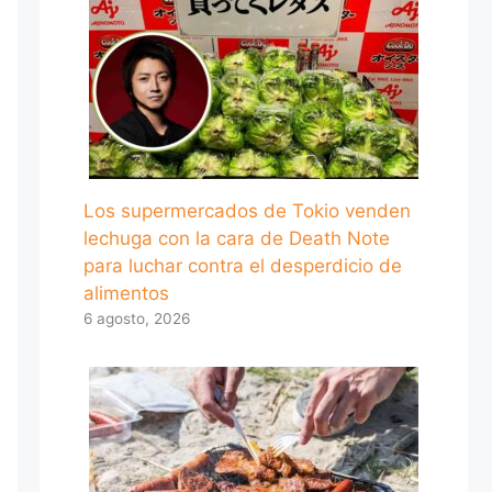
Los supermercados de Tokio venden
lechuga con la cara de Death Note
para luchar contra el desperdicio de
alimentos
6 agosto, 2026