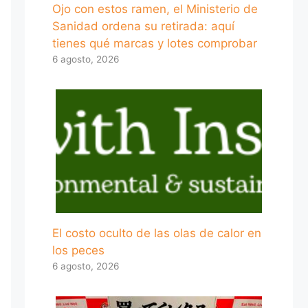
Ojo con estos ramen, el Ministerio de
Sanidad ordena su retirada: aquí
tienes qué marcas y lotes comprobar
6 agosto, 2026
El costo oculto de las olas de calor en
los peces
6 agosto, 2026