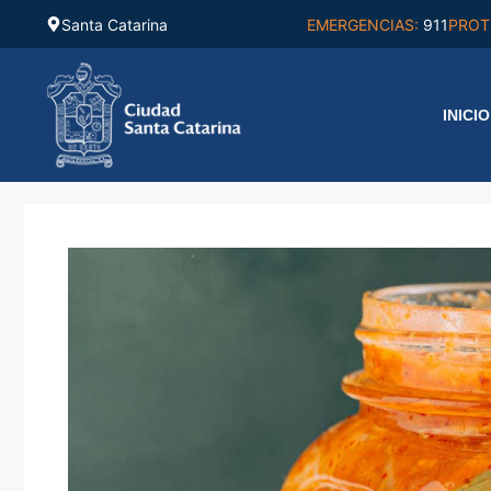
Saltar
Santa Catarina
EMERGENCIAS:
911
PROT
al
contenido
INICIO