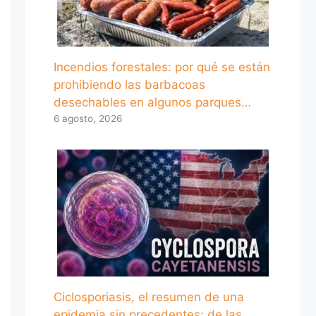
Incendios forestales: por qué se están
prohibiendo las barbacoas
desechables en algunos parques…
6 agosto, 2026
Ciclosporiasis, el resumen de una
epidemia sin precedentes: de las