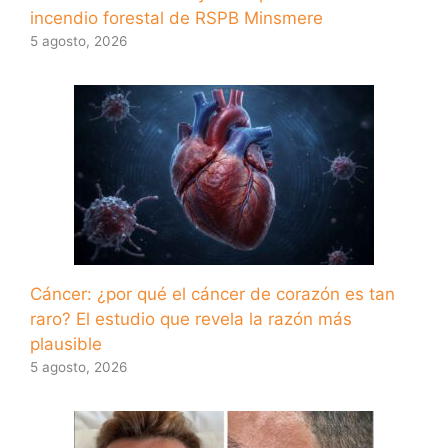
incendio forestal de RSPB Minsmere
5 agosto, 2026
Cáncer: ¿por qué el cáncer de corazón es tan
raro? El estudio que revela la razón más
plausible
5 agosto, 2026