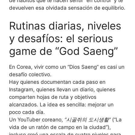
de hábitos que te hacen sentir “en control” y te
devuelven esa olvidada sensación de equilibrio.
Rutinas diarias, niveles
y desafíos: el serious
game de “God Saeng”
En Corea, vivir como un “Dios Saeng” es casi un
desafío colectivo.
Hay quienes documentan cada paso en
Instagram, quienes llevan un diario, quienes
comparten hojas de ruta y objetivos
alcanzados. La idea es sencilla: mejorar un
poco cada día.
Un YouTuber coreano,
“
시골쥐의
도시생활”
(“La
vida de un ratón de campo en la ciudad”),
incluso creó una escala de cuatro niveles para