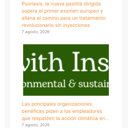
Psoriasis, la nueva pastilla dirigida
supera el primer examen europeo y
allana el camino para un tratamiento
revolucionario sin inyecciones
7 agosto, 2026
Las principales organizaciones
benéficas piden a los empleadores
que respalden la acción climática en…
7 agosto, 2026