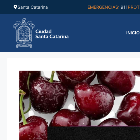
Saltar
Santa Catarina
EMERGENCIAS:
911
PROT
al
contenido
INICIO