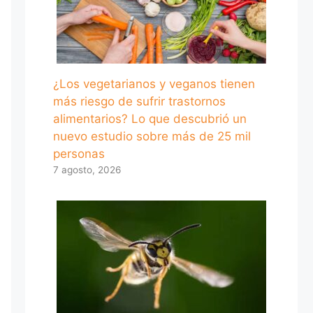
¿Los vegetarianos y veganos tienen
más riesgo de sufrir trastornos
alimentarios? Lo que descubrió un
nuevo estudio sobre más de 25 mil
personas
7 agosto, 2026