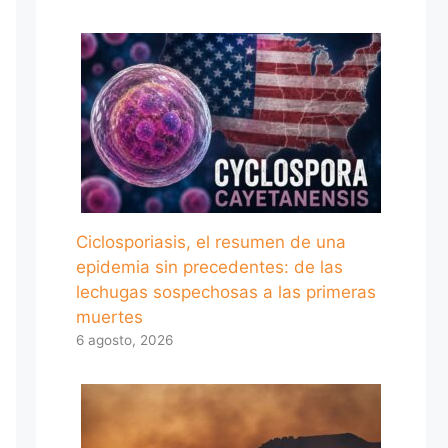
Ciclosporiasis, el resumen de una
epidemia sin precedentes: de las
lechugas sospechosas a las primeras
muertes
6 agosto, 2026