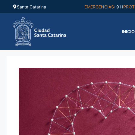
Saltar
Santa Catarina
EMERGENCIAS:
911
PROT
al
contenido
INICIO