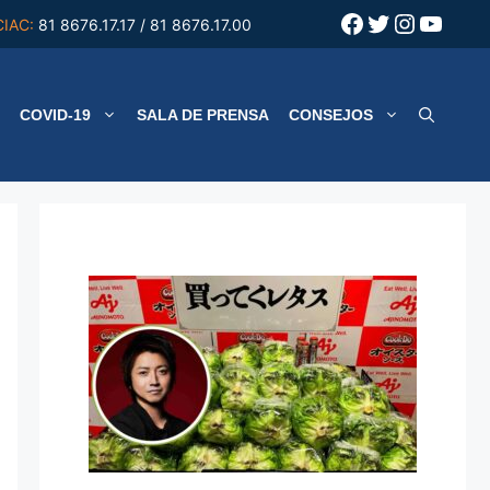
Facebook
Twitter
Instagr
YouT
CIAC:
81 8676.17.17 / 81 8676.17.00
COVID-19
SALA DE PRENSA
CONSEJOS