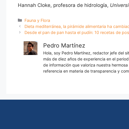
Hannah Cloke, profesora de hidrología,
Univers
Categorías
Fauna y Flora
Dieta mediterránea, la pirámide alimentaria ha cambiad
Desde el pan de pan hasta el pudín: 10 recetas de pos
Pedro Martínez
Hola, soy Pedro Martínez, redactor jefe del s
más de diez años de experiencia en el periodi
de información que valoriza nuestra hermos
referencia en materia de transparencia y com