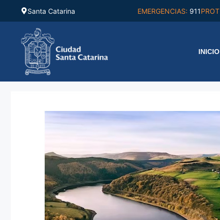
Saltar
Santa Catarina
EMERGENCIAS:
911
PROT
al
contenido
INICIO