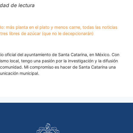
idad de lectura
o: más planta en el plato y menos carne, todas las noticias
tres libres de azúcar (que no le decepcionarán)
itio oficial del ayuntamiento de Santa Catarina, en México. Con
smo local, tengo una pasión por la investigación y la difusión
a comunidad. Mi compromiso es hacer de Santa Catarina una
unicación municipal.