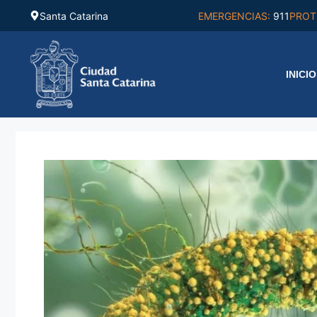
Saltar
Santa Catarina
EMERGENCIAS:
911
PROT
al
contenido
INICIO