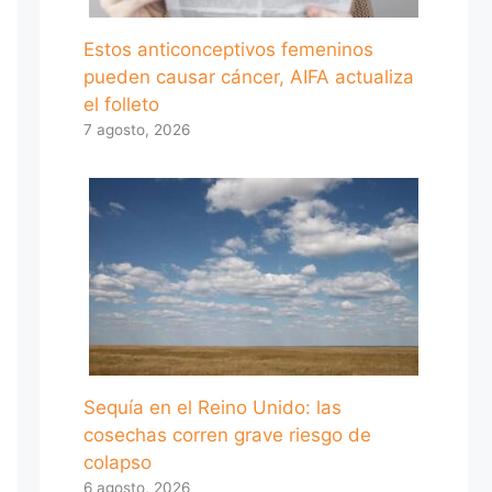
Estos anticonceptivos femeninos
pueden causar cáncer, AIFA actualiza
el folleto
7 agosto, 2026
Sequía en el Reino Unido: las
cosechas corren grave riesgo de
colapso
6 agosto, 2026