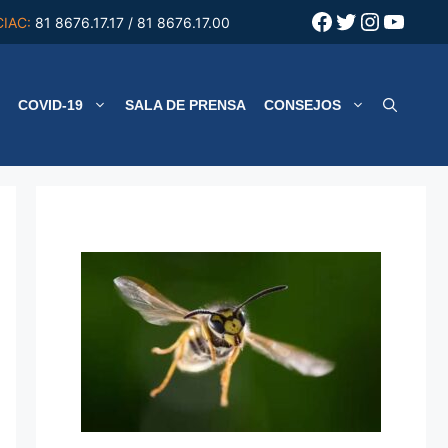
Facebook
Twitter
Instagr
YouT
CIAC:
81 8676.17.17 / 81 8676.17.00
COVID-19
SALA DE PRENSA
CONSEJOS