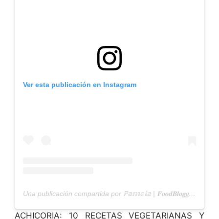
Ver esta publicación en Instagram
Una publicación compartida por ℙ𝕒𝕞𝕖𝕝𝕒 | 𝐅𝐨𝐨𝐝𝐁𝐥𝐨𝐠𝐠𝐞𝐫 𝐖𝐚𝐧𝐧𝐚𝐁𝐞 (@dulcesalty.dolcesalato)
ACHICORIA: 10 RECETAS VEGETARIANAS Y