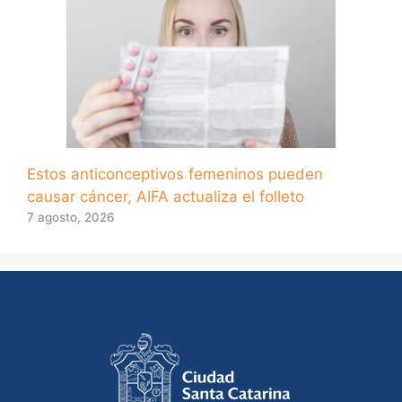
Estos anticonceptivos femeninos pueden
causar cáncer, AIFA actualiza el folleto
7 agosto, 2026