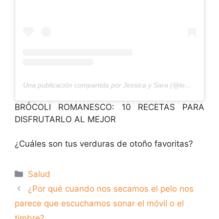
Una publicación compartida por Jessica y Sara (@lema_risa)
BRÓCOLI ROMANESCO: 10 RECETAS PARA
DISFRUTARLO AL MEJOR
¿Cuáles son tus verduras de otoño favoritas?
Categorías
Salud
¿Por qué cuando nos secamos el pelo nos
parece que escuchamos sonar el móvil o el
timbre?