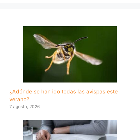
¿Adónde se han ido todas las avispas este
verano?
7 agosto, 2026