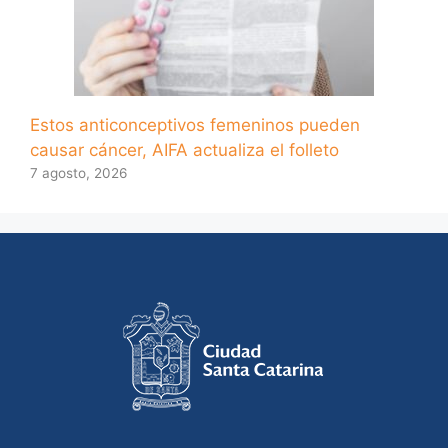
Estos anticonceptivos femeninos pueden
causar cáncer, AIFA actualiza el folleto
7 agosto, 2026